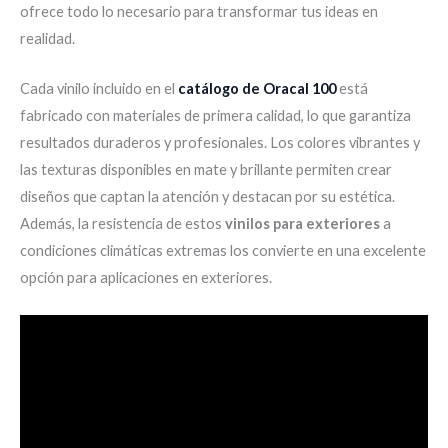
ofrece todo lo necesario para transformar tus ideas en
realidad.
Cada vinilo incluido en el
catálogo de Oracal 100
está
fabricado con materiales de primera calidad, lo que garantiza
resultados duraderos y profesionales. Los colores vibrantes y
las texturas disponibles en mate y brillante permiten crear
diseños que captan la atención y destacan por su estética.
Además, la resistencia de estos
vinilos para exteriores
a
condiciones climáticas extremas los convierte en una excelente
opción para aplicaciones en exteriores.