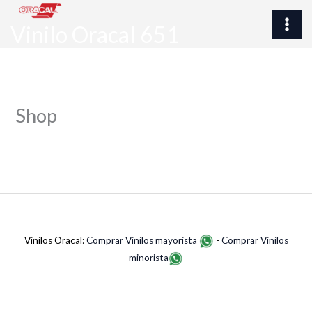
Ir
al
Vinilo Oracal 651
contenido
Shop
Vinilos Oracal:
Comprar Vinilos mayorista
-
Comprar Vinilos
minorista