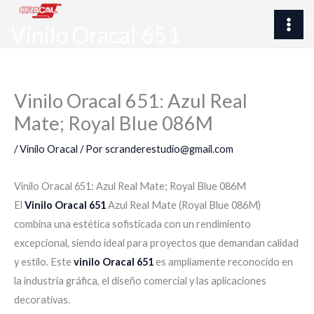
Ir
al
Vinilo Oracal 651
contenido
Vinilo Oracal 651: Azul Real
Mate; Royal Blue 086M
/
Vinilo Oracal
/ Por
scranderestudio@gmail.com
Vinilo Oracal 651: Azul Real Mate; Royal Blue 086M
El
Vinilo Oracal 651
Azul Real Mate (Royal Blue 086M)
combina una estética sofisticada con un rendimiento
excepcional, siendo ideal para proyectos que demandan calidad
y estilo. Este
vinilo Oracal 651
es ampliamente reconocido en
la industria gráfica, el diseño comercial y las aplicaciones
decorativas.