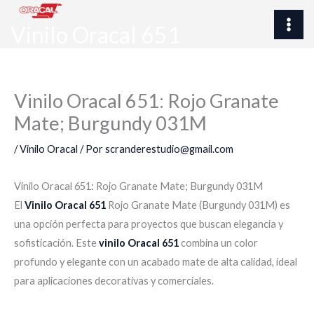
Ir
al
Vinilo Oracal 651
contenido
Vinilo Oracal 651: Rojo Granate
Mate; Burgundy 031M
/
Vinilo Oracal
/ Por
scranderestudio@gmail.com
Vinilo Oracal 651: Rojo Granate Mate; Burgundy 031M
El
Vinilo Oracal 651
Rojo Granate Mate (Burgundy 031M) es
una opción perfecta para proyectos que buscan elegancia y
sofisticación. Este
vinilo Oracal 651
combina un color
profundo y elegante con un acabado mate de alta calidad, ideal
para aplicaciones decorativas y comerciales.