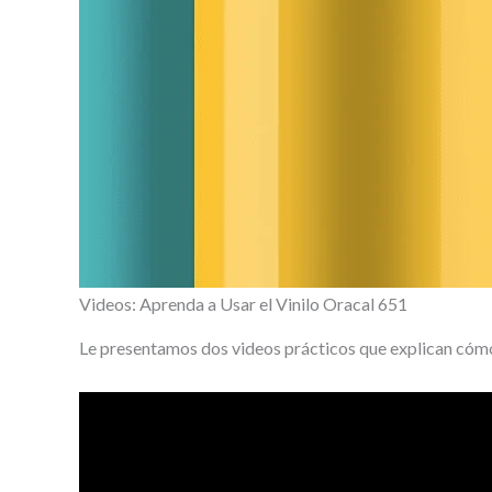
Videos: Aprenda a Usar el Vinilo Oracal 651
Le presentamos dos videos prácticos que explican cómo