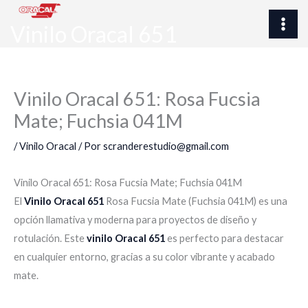
Ir
al
Vinilo Oracal 651
contenido
Vinilo Oracal 651: Rosa Fucsia
Mate; Fuchsia 041M
/
Vinilo Oracal
/ Por
scranderestudio@gmail.com
Vinilo Oracal 651: Rosa Fucsia Mate; Fuchsia 041M
El
Vinilo Oracal 651
Rosa Fucsia Mate (Fuchsia 041M) es una
opción llamativa y moderna para proyectos de diseño y
rotulación. Este
vinilo Oracal 651
es perfecto para destacar
en cualquier entorno, gracias a su color vibrante y acabado
mate.