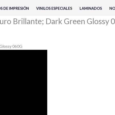
OS DE IMPRESIÓN
VINILOS ESPECIALES
LAMINADOS
NO
curo Brillante; Dark Green Glossy
n Glossy 060G