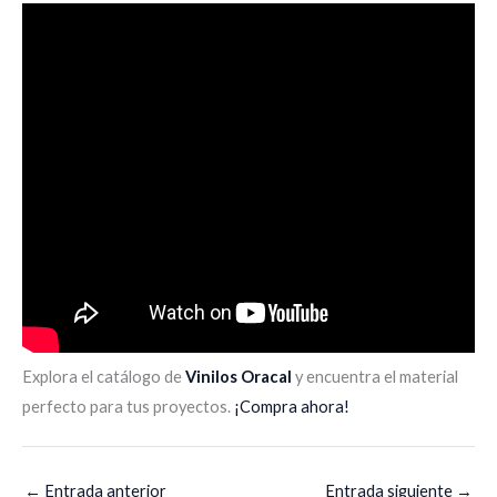
Explora el catálogo de
Vinilos Oracal
y encuentra el material
perfecto para tus proyectos.
¡Compra ahora!
←
Entrada anterior
Entrada siguiente
→